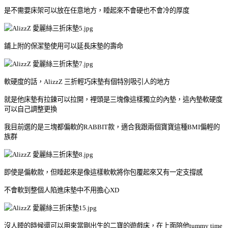
是不需要床架可以放在任意地方，睡起來不會硬也不會冷的厚度
鋪上附的保潔墊使用可以延長床墊的壽命
軟硬度的話，AlizzZ 三折輕巧床墊有個特別吸引人的地方
就是他床墊有拉鍊可以拉開，裡頭是三塊像這樣獨立的內墊，這內墊軟硬度
可以自己調整更換
我目前選的是三塊都偏軟的RABBIT款，適合我跟兩個寶寶這種BMI偏輕的
族群
即使是偏軟款，但睡起來是像這樣軟軟將你包覆起來又有一定支撐感
不會軟到整個人陷進床墊中不用擔心XD
沒人睡的時候還可以用來當剛出生的二寶的遊戲床，在上面陪他tummy time